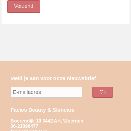
Meld je aan voor onze nieuwsbrief
Facies Beauty & Skincare
Boerendijk 10 3442 AH, Woerden
06-21896477