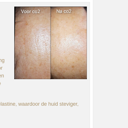
ng
or
en
e
astine, waardoor de huid steviger,